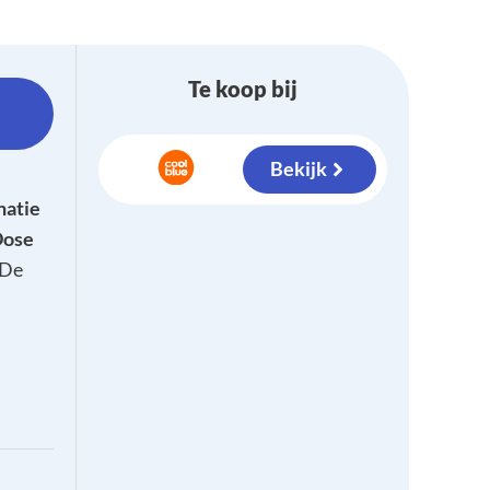
Te koop bij
Bekijk
natie
Dose
 De