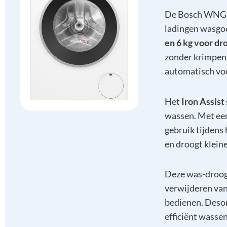
De Bosch WNG25
ladingen wasgoe
en 6 kg voor dr
zonder krimpen
automatisch voo
Het
Iron Assis
wassen. Met ee
gebruik tijdens
en droogt kleine
Deze was-droog
verwijderen van 
bedienen. Deso
efficiënt wasse