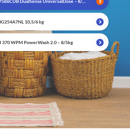
AEG LWR7586CUB DualSense UniversalDose – 8/5 kg
G254A7NL 10,5/6 kg
I 370 WPM PowerWash 2.0 – 8/5kg