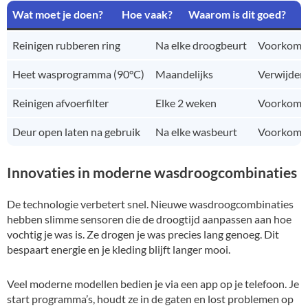
Wat moet je doen?
Hoe vaak?
Waarom is dit goed?
Reinigen rubberen ring
Na elke droogbeurt
Voorkomt d
Heet wasprogramma (90°C)
Maandelijks
Verwijdert
Reinigen afvoerfilter
Elke 2 weken
Voorkomt 
Deur open laten na gebruik
Na elke wasbeurt
Voorkomt 
Innovaties in moderne wasdroogcombinaties
De technologie verbetert snel. Nieuwe wasdroogcombinaties
hebben slimme sensoren die de droogtijd aanpassen aan hoe
vochtig je was is. Ze drogen je was precies lang genoeg. Dit
bespaart energie en je kleding blijft langer mooi.
Veel moderne modellen bedien je via een app op je telefoon. Je
start programma’s, houdt ze in de gaten en lost problemen op