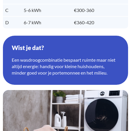
C
5-6 kWh
€300-360
D
6-7 kWh
€360-420
Wist je dat?
Een wasdroogcombinatie bespaart ruimte maar niet
altijd energie: handig voor kleine huishoudens,
minder goed voor je portemonnee en het milieu.