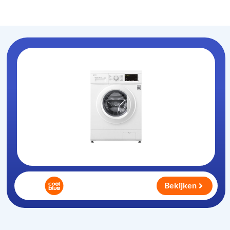
Wasdroogcombinatie
.nl
Bekijken